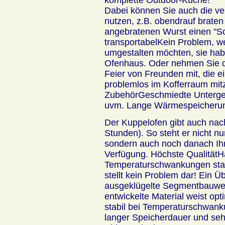
Dabei können Sie auch die ve
nutzen, z.B. obendrauf braten
angebratenen Wurst einen "Sch
transportabelKein Problem, w
umgestalten möchten, sie hab
Ofenhaus. Oder nehmen Sie d
Feier von Freunden mit, die ei
problemlos im Kofferraum mi
ZubehörGeschmiedte Unterges
uvm. Lange Wärmespeicheru
Der Kuppelofen gibt auch nac
Stunden). So steht er nicht n
sondern auch noch danach Ihr
Verfügung. Höchste QualitätH
Temperaturschwankungen stan
stellt kein Problem dar! Ein Ü
ausgeklügelte Segmentbauwei
entwickelte Material weist op
stabil bei Temperaturschwan
langer Speicherdauer und sehr