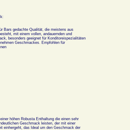
k:
ür Bars gedachte Qualität, die meistens aus
besteht, mit einem vollen, andauernden und
ck, besonders geeignet für Konditoreispezialitäten
enehmen Geschmackes. Empfohlen für
inen
t einer höhen Robusta Enthaltung die einen sehr
indeutlichen Geschmack leisten, der mit einer
it einhergeht, das Ideal um den Geschmack der