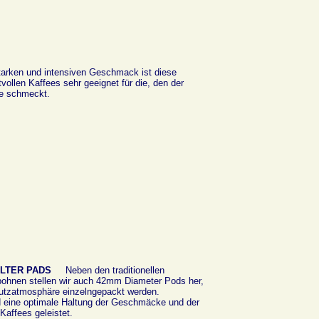
tarken und intensiven Geschmack ist diese
ollen Kaffees sehr geeignet für die, den der
ee schmeckt.
FILTER PADS
Neben den traditionellen
ohnen stellen wir auch 42mm Diameter Pods her,
hutzatmosphäre einzelngepackt werden.
d eine optimale Haltung der Geschmäcke und der
Kaffees geleistet.